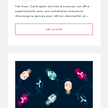
Cet hiver, Centropolis enrichit à nouveau son offre
expérientielle avec une installation lumineuse
d’envergure pensée pour attirer, émerveiller et…
LIRE LA SUITE