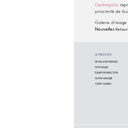
Centropolis
repr
proximité de tou
Galerie d'image
Nouvelles
Retour 
À PROPOS
PROFIL D'ENTREPRISE
HISTORIQUE
ÉQUIPE DE DIRECTION
NOTRE MARQUE
CARTE-CADEAU