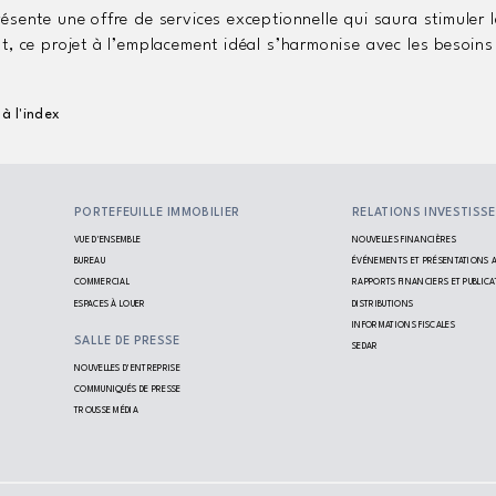
ésente une offre de services exceptionnelle qui saura stimuler 
t, ce projet à l’emplacement idéal s’harmonise avec les besoins e
à l'index
PORTEFEUILLE IMMOBILIER
RELATIONS INVESTISS
VUE D'ENSEMBLE
NOUVELLES FINANCIÈRES
BUREAU
ÉVÉNEMENTS ET PRÉSENTATIONS A
COMMERCIAL
RAPPORTS FINANCIERS ET PUBLIC
ESPACES À LOUER
DISTRIBUTIONS
INFORMATIONS FISCALES
SALLE DE PRESSE
SEDAR
NOUVELLES D'ENTREPRISE
COMMUNIQUÉS DE PRESSE
TROUSSE MÉDIA