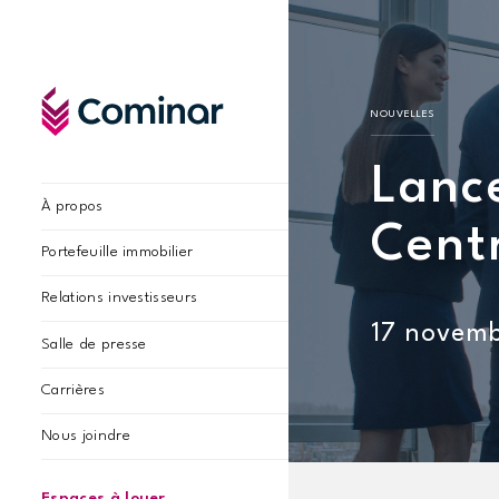
NOUVELLES
Lanc
À propos
Cent
Portefeuille immobilier
VUE D'ENSEMBLE
Relations investisseurs
17 novem
Salle de presse
VUE D'ENSEMBLE
Carrières
Nous joindre
Espaces à louer