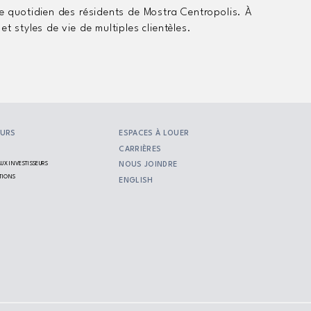
le quotidien des résidents de Mostra Centropolis. À
t styles de vie de multiples clientèles.
EURS
ESPACES À LOUER
CARRIÈRES
UX INVESTISSEURS
NOUS JOINDRE
ATIONS
ENGLISH